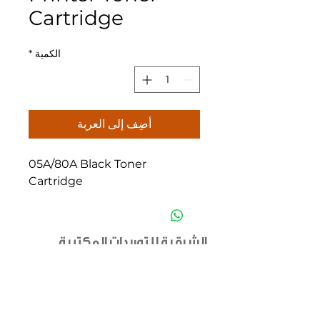
Cartridge
الكمية
*
أضِف إلى العربة
05A/80A Black Toner
Cartridge
الشرقية للتوريدات المكتبية
عمان
هاتف :
5540710 6 962
موبايل :
797911913
962
إيميل :
eastmoo2014@gmail.com