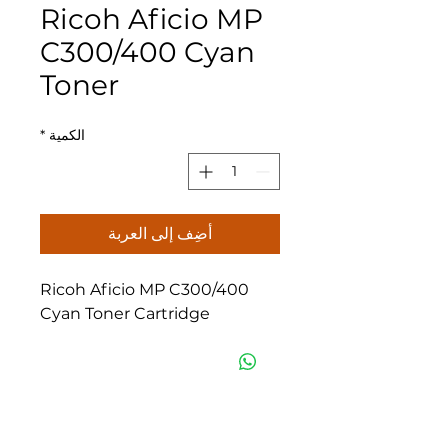
Ricoh Aficio MP
C300/400 Cyan
Toner
الكمية
*
أضِف إلى العربة
Ricoh Aficio MP C300/400
Cyan Toner Cartridge
الشرقية للتوريدات المكتبية
عمان
هاتف :
5540710 6 962