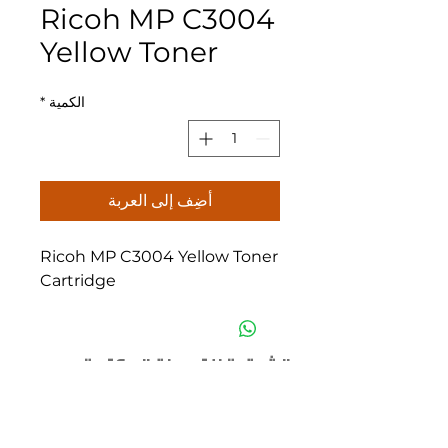
Ricoh MP C3004
Yellow Toner
الكمية
*
أضِف إلى العربة
Ricoh MP C3004 Yellow Toner
Cartridge
الشرقية للتوريدات المكتبية
عمان
هاتف :
5540710 6 962
موبايل :
797911913
962